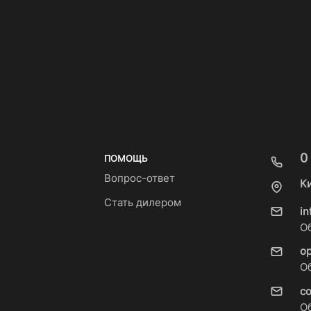
0
ПОМОЩЬ
Вопрос-ответ
К
Стать дилером
i
О
o
О
c
О