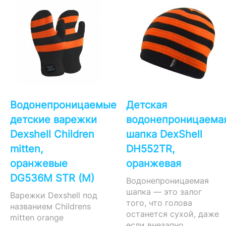
Водонепроницаемые
Детская
детские варежки
водонепроницаема
Dexshell Children
шапка DexShell
mitten,
DH552TR,
оранжевые
оранжевая
DG536M STR (M)
Водонепроницаемая
шапка — это залог
Варежки Dexshell под
того, что голова
названием Childrens
останется сухой, даже
mitten orange
если внезапно