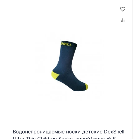
Водонепроницаемые носки детские DexShell
Ultra Thin Children Socks, синий/желтый S