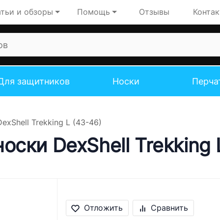
тьи и обзоры
Помощь
Отзывы
Конта
Для защитников
Носки
Перча
xShell Trekking L (43-46)
ски DexShell Trekking 
Отложить
Сравнить