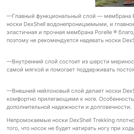
—Главный функциональный слой — мембрана Por
носки DexShell водонепроницаемыми, и главно
эластичная и прочная мембрана Porelle ® благ
поэтому не рекомендуется надевать носки DexS
—Внутренний слой состоит из шерсти мериноса
самой мягкой и помогает поддерживать посто
—Внешний нейлоновый слой делает носки DexS
комфортно прилегающими к ноге. Особенность м
дополнительной надежности и долговечности.
Непромокаемые носки DexShell Trekking плотно
того, что носок не будет натирать ногу при хо