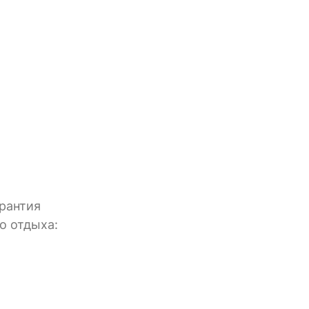
арантия
го отдыха: