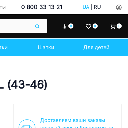
0 800 33 13 21
|
RU
кты
UA
0
0
0
тки
Шапки
Для детей
L (43-46)
Доставляем ваши заказы
каждый день и бесплатно на