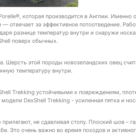
elle®, которая производится в Англии. Именно 
е — отвечает за эффективное потоотведение. Рабо
одаря разнице температур внутри и снаружи носка
hell поверх обычных.
. Шерсть этой породы новозеландских овец счит
янную температуру внутри.
hell Trekking устойчивыми к повреждениям, пло
одели DexShell Trekking - усиленная пятка и нос
 прилегают, не сдавливая стопу. Плоский шов – г
дьбе. Это очень важно во время походов и активно