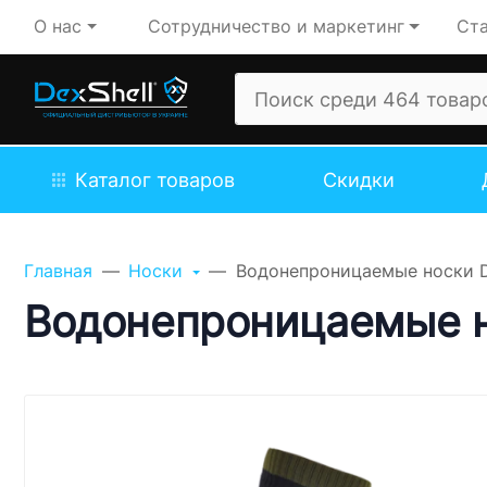
О нас
Сотрудничество и маркетинг
Ста
Каталог товаров
Скидки
Задайте свой вопрос,
мы обязательно
Главная
Носки
Водонепроницаемые носки De
ответим!
Водонепроницаемые но
Имя
Телефон