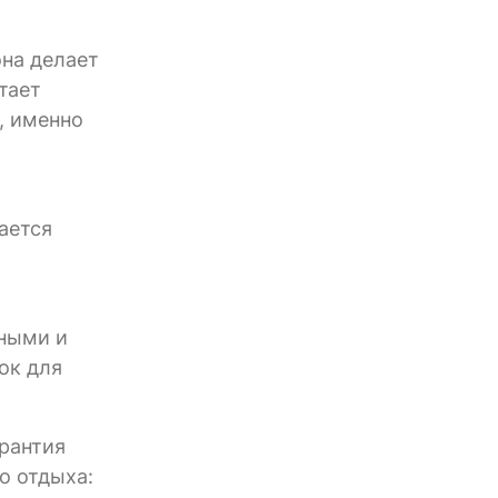
она делает
тает
, именно
ается
тными и
ок для
арантия
го отдыха: