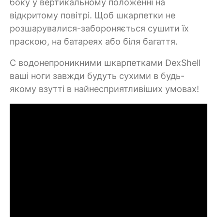
боку у вертикальному положенні на
відкритому повітрі. Щоб шкарпетки не
розшарувалися-забороняється сушити їх
праскою, на батареях або біля багаття.
C водонепроникними шкарпетками DexShell
ваші ноги завжди будуть сухими в будь-
якому взутті в найнесприятливіших умовах!