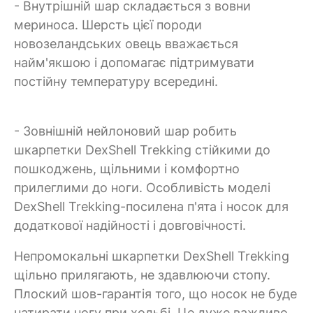
- Внутрішній шар складається з вовни
мериноса. Шерсть цієї породи
новозеландських овець вважається
найм'якшою і допомагає підтримувати
постійну температуру всередині.
- Зовнішній нейлоновий шар робить
шкарпетки DexShell Trekking стійкими до
пошкоджень, щільними і комфортно
прилеглими до ноги. Особливість моделі
DexShell Trekking-посилена п'ята і носок для
додаткової надійності і довговічності.
Непромокальні шкарпетки DexShell Trekking
щільно прилягають, не здавлюючи стопу.
Плоский шов-гарантія того, що носок не буде
натирати ногу при ходьбі. Це дуже важливо