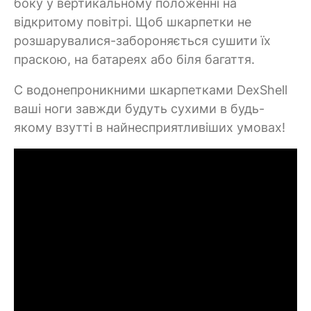
боку у вертикальному положенні на
відкритому повітрі. Щоб шкарпетки не
розшарувалися-забороняється сушити їх
праскою, на батареях або біля багаття.
C водонепроникними шкарпетками DexShell
ваші ноги завжди будуть сухими в будь-
якому взутті в найнесприятливіших умовах!