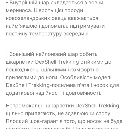
- Внутрішній шар складається з вовни
мериноса. Шерсть цієї породи
новозеландських овець вважається
найм'якшою і допомагає підтримувати
постійну температуру всередині.
- Зовнішній нейлоновий шар робить
шкарпетки DexShell Trekking стійкими до
пошкоджень, щільними і комфортно
прилеглими до ноги. Особливість моделі
DexShell Trekking-посилена п'ята і носок для
додаткової надійності і довговічності.
Непромокальні шкарпетки DexShell Trekking
щільно прилягають, не здавлюючи стопу.
Плоский шов-гарантія того, що носок не буде
натирати ногу при ходьбі. Це дуже важливо