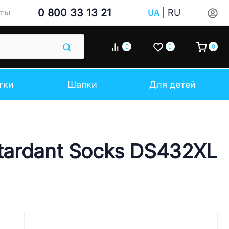
0 800 33 13 21
|
RU
кты
UA
0
0
0
тки
Шапки
Для детей
tardant Socks DS432XL