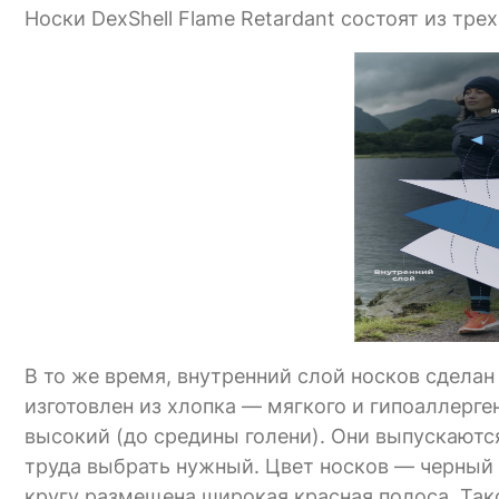
Носки DexShell Flame Retardant состоят из трех
В то же время, внутренний слой носков сдела
изготовлен из хлопка — мягкого и гипоаллерге
высокий (до средины голени). Они выпускаются
труда выбрать нужный. Цвет носков — черный (
кругу размещена широкая красная полоса. Тако