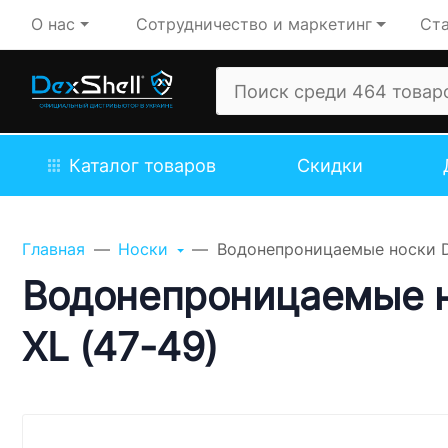
О нас
Сотрудничество и маркетинг
Ста
Каталог товаров
Скидки
Задайте свой вопрос,
мы обязательно
Главная
Носки
Водонепроницаемые носки De
ответим!
Водонепроницаемые но
Имя
XL (47-49)
Телефон