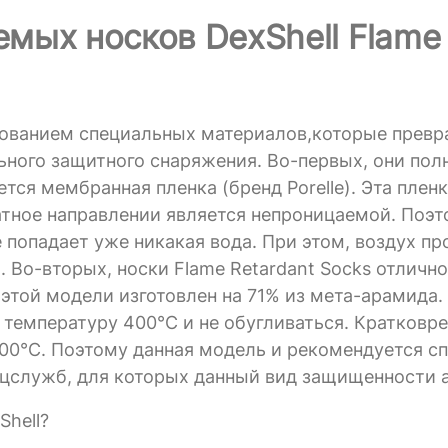
мых носков DexShell Flame
ьзованием специальных материалов,которые прев
ьного защитного снаряжения. Во-первых, они по
тся мембранная пленка (бренд Porelle). Эта плен
ратное направлении является непроницаемой. Поэ
не попадает уже никакая вода. При этом, воздух п
. Во-вторых, носки Flame Retardant Socks отлич
 этой модели изготовлен на 71% из мета-арамида.
температуру 400°С и не обугливаться. Кратковр
00°С. Поэтому данная модель и рекомендуется сп
ецслужб, для которых данный вид защищенности а
Shell?