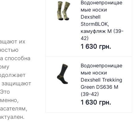
Водонепроницае
мые носки
Dexshell
StormBLOK,
камуфляж M (39-
42)
ращают их
1 630 грн.
лностью
ка способна
Водонепроницае
тому
мые носки
родолжает
Dexshell Trekking
но защищают
Green DS636 M
 Это
(39-42)
еменно,
1 630 грн.
асателям,
ктуален.