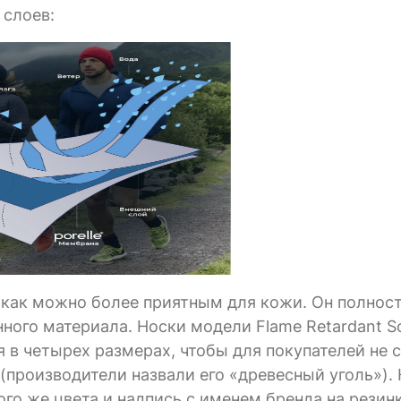
 слоев:
н как можно более приятным для кожи. Он полнос
нного материала. Носки модели Flame Retardant S
 в четырех размерах, чтобы для покупателей не 
производители назвали его «древесный уголь»). 
го же цвета и надпись с именем бренда на резинк