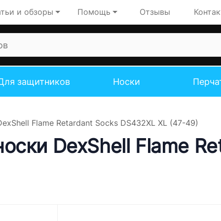
тьи и обзоры
Помощь
Отзывы
Конта
Для защитников
Носки
Перча
xShell Flame Retardant Socks DS432XL XL (47-49)
ски DexShell Flame Re