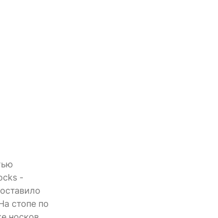
тью
ocks -
составило
На стопе по
е носков.