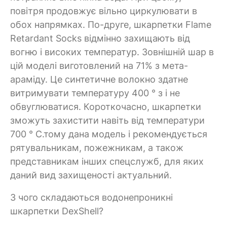
повітря продовжує вільно циркулювати в
обох напрямках. По-друге, шкарпетки Flame
Retardant Socks відмінно захищають від
вогню і високих температур. Зовнішній шар в
цій моделі виготовлений на 71% з мета-
араміду. Це синтетичне волокно здатне
витримувати температуру 400 ° з і не
обвуглюватися. Короткочасно, шкарпетки
зможуть захистити навіть від температури
700 ° С.тому дана модель і рекомендується
рятувальникам, пожежникам, а також
представникам інших спецслужб, для яких
даний вид захищеності актуальний.
З чого складаються водонепроникні
шкарпетки DexShell?