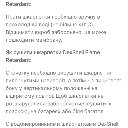
Retardant:
Прати шкарпетки необхідно вручну в
прохолодній воді (не більше 40°C).
Віджимати вироб заборонено, це може
пошкодити мембрану.
Як сушити шкарпетки DexShell Flame
Retardant:
Спочатку необхідно висушити шкарпетки
вивернутими навиворіт, а потім - з лицьового
боку у вертикальному положенні на
відкритому повітрі. Щоб шкарпетки не
розшарувалися-забороняється сушити їх
праскою, на батареях або біля багаття.
C водонепроникними шкарпетками DexShell