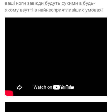
ваші ноги завжди будуть сухими в будь-
якому взутті в найнесприятливіших умовах!