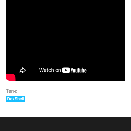
Теги:
DexShell