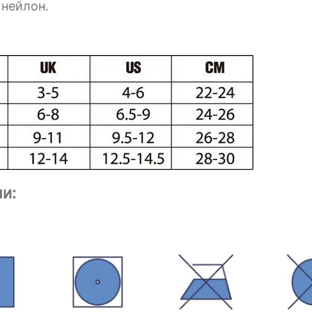
 нейлон.
и: