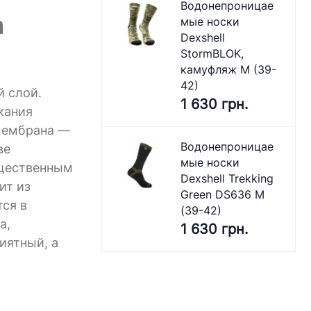
Водонепроницае
n
мые носки
Dexshell
StormBLOK,
камуфляж M (39-
42)
й слой.
1 630 грн.
кания
 мембрана —
Водонепроницае
ве
мые носки
ущественным
Dexshell Trekking
ит из
Green DS636 M
ся в
(39-42)
а,
1 630 грн.
иятный, а