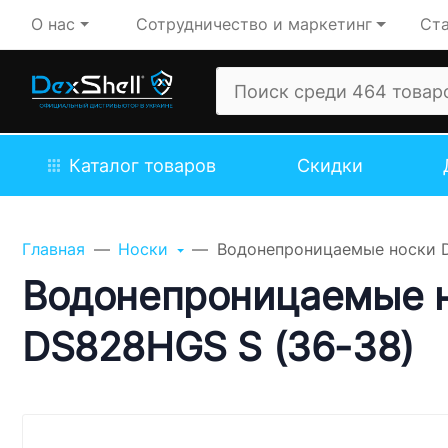
О нас
Сотрудничество и маркетинг
Ста
Каталог товаров
Скидки
Задайте свой вопрос,
мы обязательно
Главная
Носки
Водонепроницаемые носки De
ответим!
Водонепроницаемые но
Имя
DS828HGS S (36-38)
Телефон