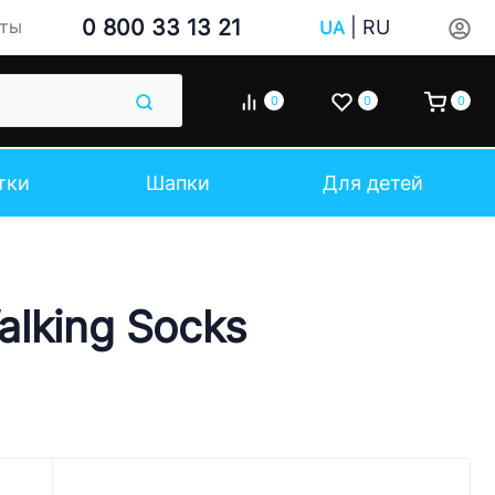
0 800 33 13 21
|
RU
кты
UA
0
0
0
тки
Шапки
Для детей
lking Socks