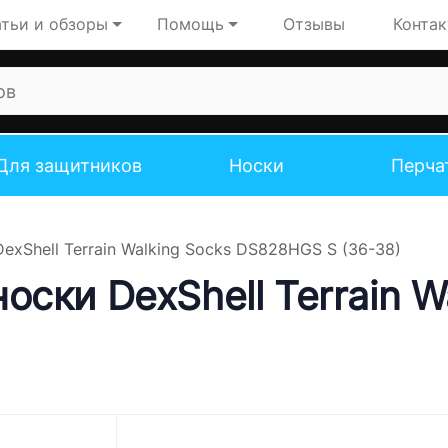
тьи и обзоры
Помощь
Отзывы
Конта
Для защитников
Носки
Перча
xShell Terrain Walking Socks DS828HGS S (36-38)
ски DexShell Terrain Wa