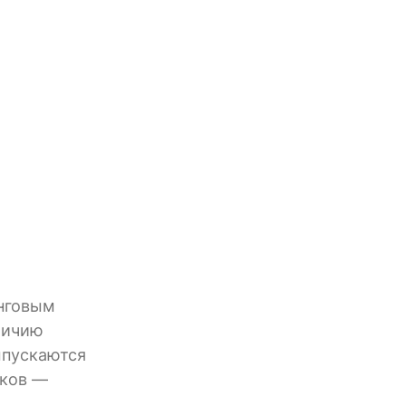
инговым
личию
ыпускаются
сков —