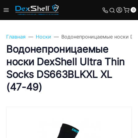
0
Главная
Носки
Водонепроницаемые носки DexS
Водонепроницаемые
носки DexShell Ultra Thin
Задайте свой вопрос,
Socks DS663BLKXL XL
мы обязательно
ответим!
(47-49)
Имя
Телефон