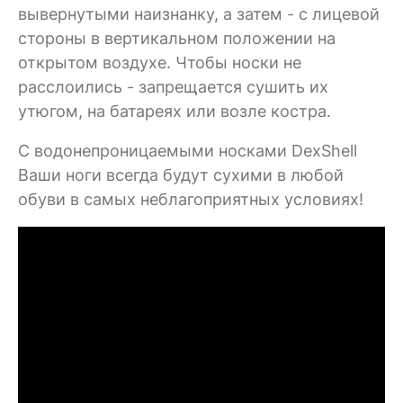
вывернутыми наизнанку, а затем - с лицевой
стороны в вертикальном положении на
открытом воздухе. Чтобы носки не
расслоились - запрещается сушить их
утюгом, на батареях или возле костра.
C водонепроницаемыми носками DexShell
Ваши ноги всегда будут сухими в любой
обуви в самых неблагоприятных условиях!