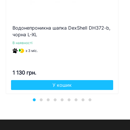
Водонепроникна шапка DexShell DH372-b,
чорна L-XL
В наявності
x 3 міс.
1 130 грн.
У кошик