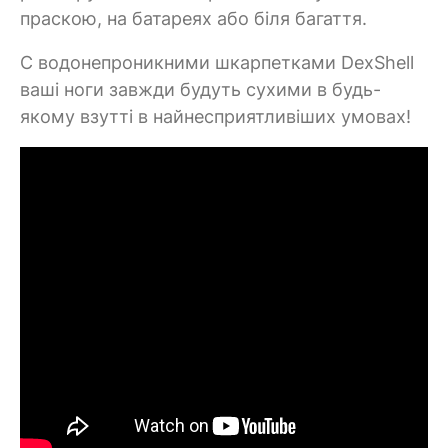
праскою, на батареях або біля багаття.
C водонепроникними шкарпетками DexShell
ваші ноги завжди будуть сухими в будь-
якому взутті в найнесприятливіших умовах!