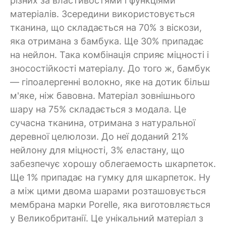
різних за властивостями і функціями
матеріалів. Зсередини використовується
тканина, що складається на 70% з віскози,
яка отримана з бамбука. Ще 30% припадає
на нейлон. Така комбінація сприяє міцності і
зносостійкості матеріалу. До того ж, бамбук
— гіпоалергенні волокно, яке на дотик більш
м'яке, ніж бавовна. Матеріал зовнішнього
шару на 75% складається з модала. Це
сучасна тканина, отримана з натуральної
деревної целюлози. До неї доданий 21%
нейлону для міцності, 3% еластану, що
забезпечує хорошу облегаемость шкарпеток.
Ще 1% припадає на гумку для шкарпеток. Ну
а між цими двома шарами розташовується
мембрана марки Рorelle, яка виготовляється
у Великобританії. Це унікальний матеріал з