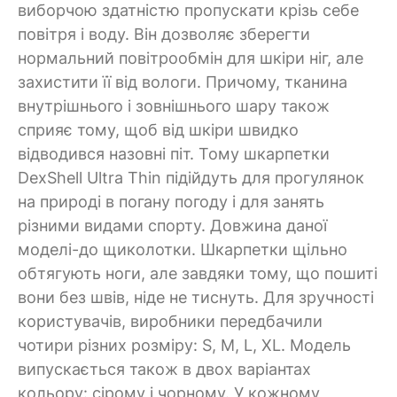
виборчою здатністю пропускати крізь себе
повітря і воду. Він дозволяє зберегти
нормальний повітрообмін для шкіри ніг, але
захистити її від вологи. Причому, тканина
внутрішнього і зовнішнього шару також
сприяє тому, щоб від шкіри швидко
відводився назовні піт. Тому шкарпетки
DexShell Ultra Thin підійдуть для прогулянок
на природі в погану погоду і для занять
різними видами спорту. Довжина даної
моделі-до щиколотки. Шкарпетки щільно
обтягують ноги, але завдяки тому, що пошиті
вони без швів, ніде не тиснуть. Для зручності
користувачів, виробники передбачили
чотири різних розміру: S, M, L, XL. Модель
випускається також в двох варіантах
кольору: сірому і чорному. У кожному