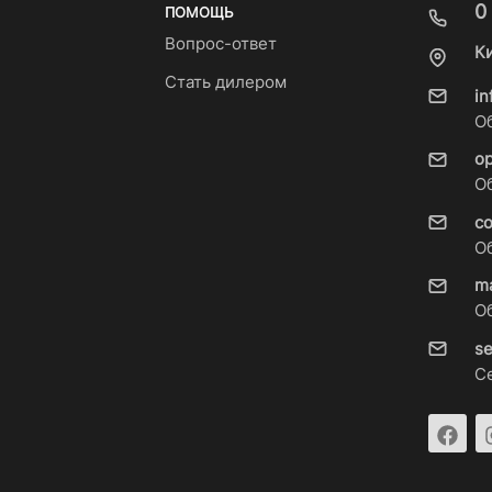
0
ПОМОЩЬ
Вопрос-ответ
К
Стать дилером
i
О
o
О
c
О
m
О
s
С