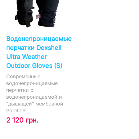
Водонепроницаемые
перчатки Dexshell
Ultra Weather
Outdoor Gloves (S)
Современные
водонепроницаемые
перчатки с
водонепроницаемой и
"дышащей" мембраной
Porelle®...
2 120 грн.