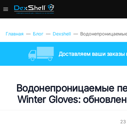
Главная
Блог
Dexshell
Водонепроницаемые п
Доставляем ваши заказы к
Водонепроницаемые перч
Winter Gloves: обновле
23