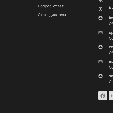
Вопрос-ответ
К
Стать дилером
i
О
o
О
c
О
m
О
s
С