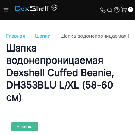
0
Главная
Шапки
Шапка водонепроницаемая Dexs
Шапка
водонепроницаемая
Задайте свой вопрос,
Dexshell Cuffed Beanie,
мы обязательно
ответим!
DH353BLU L/XL (58-60
Имя
см)
Телефон
Новинка