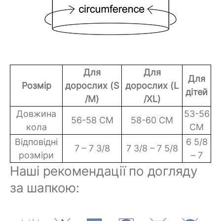
Для
Для
Для
Розмір
дорослих (S
дорослих (L
дітей
/M)
/XL)
Довжина
53-56
56-58 СМ
58-60 СМ
кола
СМ
Відповідні
6 5/8
7 – 7 3/8
7 3/8 – 7 5/8
розміри
– 7
Наші рекомендації по догляду
за шапкою: