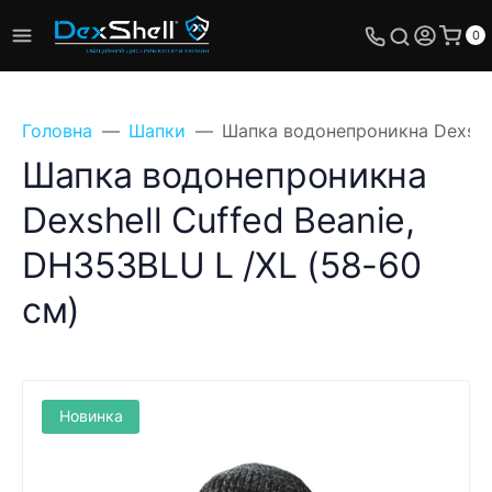
0
Головна
Шапки
Шапка водонепроникна Dexshel
Шапка водонепроникна
Dexshell Cuffed Beanie,
Поставте своє
DH353BLU L /XL (58-60
питання, ми
обов'язково відповімо!
см)
Ім'я
Телефон
Новинка