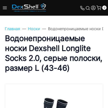
0
Главная
Носки
Водонепроницаемые носки Dexsh
Водонепроницаемые
носки Dexshell Longlite
Задайте свой вопрос,
Socks 2.0, серые полоски,
мы обязательно
ответим!
размер L (43-46)
Имя
Телефон