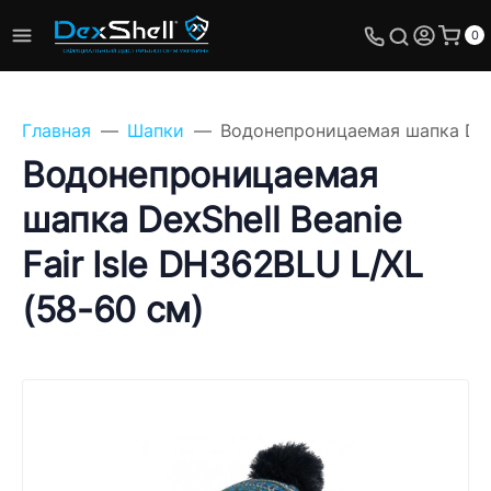
0
Главная
Шапки
Водонепроницаемая шапка DexSh
Водонепроницаемая
шапка DexShell Beanie
Задайте свой вопрос,
Fair Isle DH362BLU L/XL
мы обязательно
ответим!
(58-60 см)
Имя
Телефон