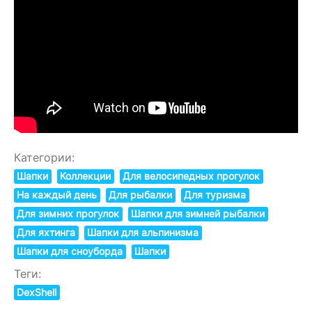
Категории:
Шапки
Коллекции
Для велосипедных прогулок
На каждый день
Для рыбалки
Для туризма
Для зимних прогулок
Шапки для зимней рыбалки
Для яхтинга
Шапки для альпинизма
Шапки для сноуборда
Шапки
Теги:
DexShell