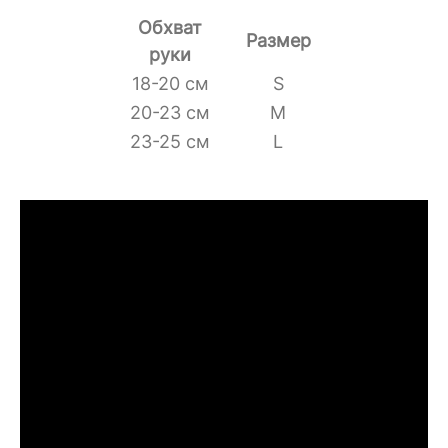
Обхват
Размер
руки
18-20 см
S
20-23 см
M
23-25 см
L