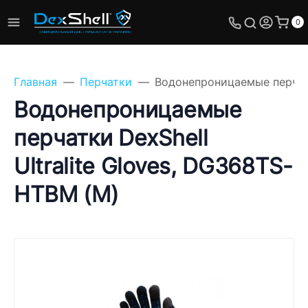
0
Главная
Перчатки
Водонепроницаемые перчатк
Водонепроницаемые
перчатки DexShell
Задайте свой вопрос,
Ultralite Gloves, DG368TS-
мы обязательно
ответим!
HTBM (M)
Имя
Телефон