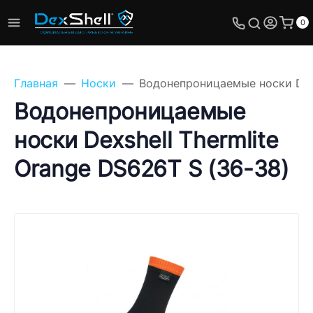
0
Главная
Носки
Водонепроницаемые носки Dexs
Водонепроницаемые
носки Dexshell Thermlite
Задайте свой вопрос,
Orange DS626T S (36-38)
мы обязательно
ответим!
Имя
Телефон