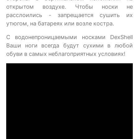
открытом воздухе. Чтобы носки не
расслоились - запрещается сушить их
утюгом, на батареях или возле костра.
C водонепроницаемыми носками DexShell
Ваши ноги всегда будут сухими в любой
обуви в самых неблагоприятных условиях!