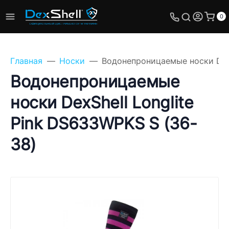
0
Главная
Носки
Водонепроницаемые носки DexS
Водонепроницаемые
носки DexShell Longlite
Задайте свой вопрос,
Pink DS633WPKS S (36-
мы обязательно
ответим!
38)
Имя
Телефон