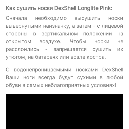
Как сушить носки DexShell Longlite Pink:
Сначала необходимо высушить носки
вывернутыми наизнанку, а затем - с лицевой
стороны в вертикальном положении на
открытом воздухе. Чтобы носки не
расслоились - запрещается сушить их
утюгом, на батареях или возле костра.
C водонепроницаемыми носками DexShell
Ваши ноги всегда будут сухими в любой
обуви в самых неблагоприятных условиях!