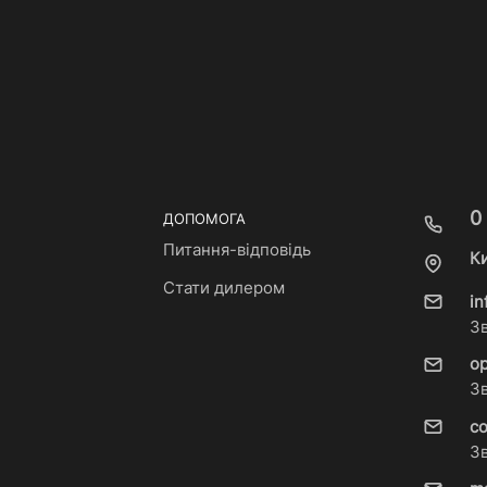
0
ДОПОМОГА
Питання-відповідь
Ки
Стати дилером
i
З
o
З
c
З