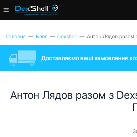
Головна
Блог
Dexshell
Антон Лядов разом з
Доставляємо ваші замовлення кож
Антон Лядов разом з Dexs
3