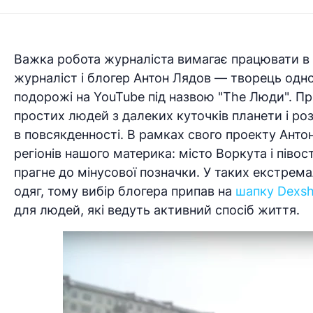
Важка робота журналіста вимагає працювати в 
журналіст і блогер Антон Лядов — творець одн
подорожі на YouTube під назвою "The Люди". Пр
простих людей з далеких куточків планети і ро
в повсякденності. В рамках свого проекту Антон
регіонів нашого материка: місто Воркута і піво
прагне до мінусової позначки. У таких екстре
одяг, тому вибір блогера припав на
шапку Dexsh
для людей, які ведуть активний спосіб життя.