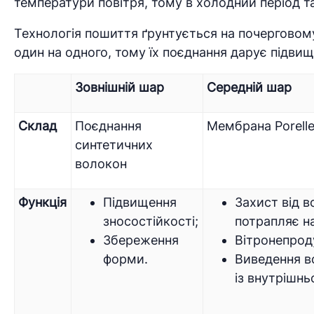
температури повітря, тому в холодний період 
Технологія пошиття ґрунтується на почерговому
один на одного, тому їх поєднання дарує підвищ
Зовнішній шар
Середній шар
Склад
Поєднання
Мембрана Porell
синтетичних
волокон
Функція
Підвищення
Захист від в
зносостійкості;
потрапляє на
Збереження
Вітронепрод
форми.
Виведення в
із внутрішнь