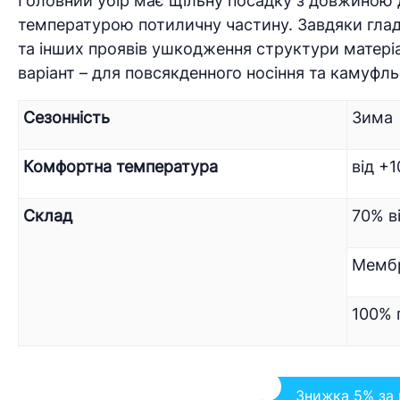
Головний убір має щільну посадку з довжиною 
температурою потиличну частину. Завдяки гладк
та інших проявів ушкодження структури матеріал
варіант – для повсякденного носіння та камуфл
Сезонність
Зима
Комфортна температура
від +
Склад
70% в
Мембр
100% 
Знижка 5% за