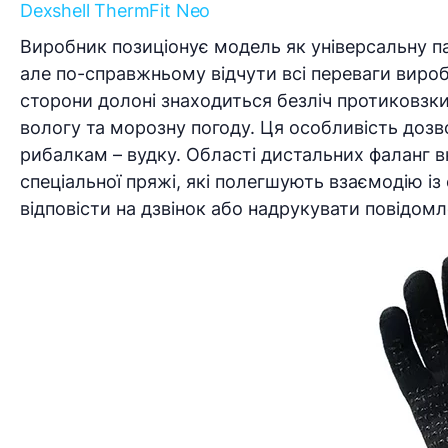
Dexshell ThermFit Neo
Виробник позиціонує модель як універсальну па
але по-справжньому відчути всі переваги виро
сторони долоні знаходиться безліч протиковзк
вологу та морозну погоду. Ця особливість доз
рибалкам – вудку. Області дистальних фаланг вк
спеціальної пряжі, які полегшують взаємодію і
відповісти на дзвінок або надрукувати повідомл