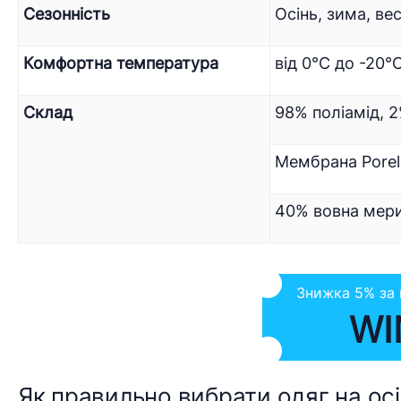
Сезонність
Осінь, зима, ве
Комфортна температура
від 0°C до -20°
Cклад
98% поліамід, 
Мембрана Porel
40% вовна мери
Знижка 5% за
WI
Як правильно вибрати одяг на осі