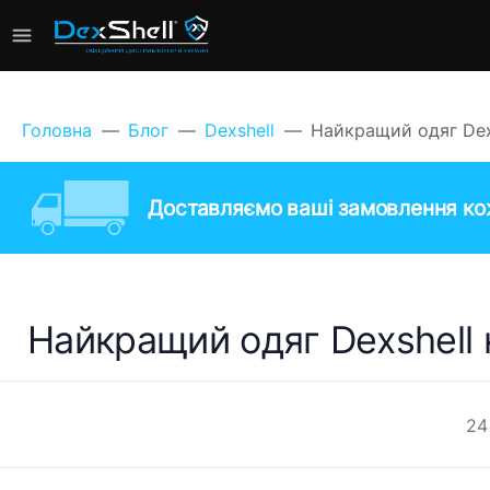
Головна
Блог
Dexshell
Найкращий одяг Dex
Доставляємо ваші замовлення кож
Найкращий одяг Dexshell 
24