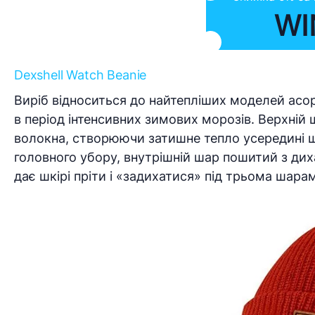
WI
Dexshell Watch Beanie
Виріб відноситься до найтепліших моделей асор
в період інтенсивних зимових морозів. Верхній ш
волокна, створюючи затишне тепло усередині ш
головного убору, внутрішній шар пошитий з ди
дає шкірі пріти і «задихатися» під трьома шарам