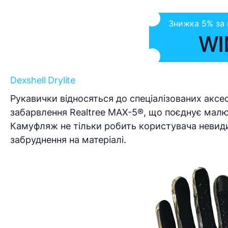
Знижка 5% за
WI
Dexshell Drylite
Рукавички відносяться до спеціалізованих акс
забарвлення Realtree MAX-5®, що поєднує малюн
Камуфляж не тільки робить користувача невиди
забруднення на матеріалі.