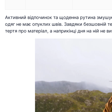
Активний відпочинок та щоденна рутина змушує
одяг не має опуклих швів. Завдяки безшовній те
тертя про матеріал, а наприкінці дня на ній не 