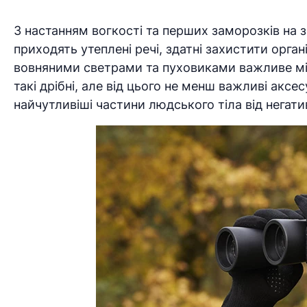
З настанням вогкості та перших заморозків на 
приходять утеплені речі, здатні захистити органі
вовняними светрами та пуховиками важливе міс
такі дрібні, але від цього не менш важливі акс
найчутливіші частини людського тіла від негати