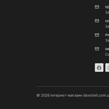
o
З
c
З
m
З
s
С
© 2026 Інтернет-магазин dexshell.com.