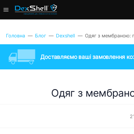
Головна
Блог
Dexshell
​Одяг з мембраною:
Доставляємо ваші замовлення кож
​Одяг з мембран
2