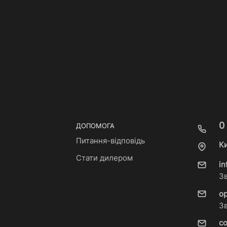
0
ДОПОМОГА
Питання-відповідь
Ки
Стати дилером
i
З
o
З
c