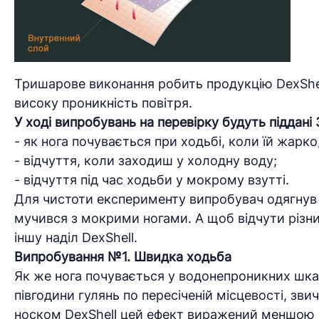
Тришарове виконання робить продукцію DexShel
високу проникність повітря.
У ході випробувань на перевірку будуть піддані
- як нога почувається при ходьбі, коли їй жарко
- відчуття, коли заходиш у холодну воду;
- відчуття під час ходьби у мокрому взутті.
Для чистоти експерименту випробувач одягнув ті
мучився з мокрими ногами. А щоб відчути різни
іншу наділ DexShell.
Випробування №1. Швидка ходьба
Як же нога почувається у водонепроникних шкар
півгодини гулянь по пересіченій місцевості, зв
носком DexShell цей ефект виражений меншою м