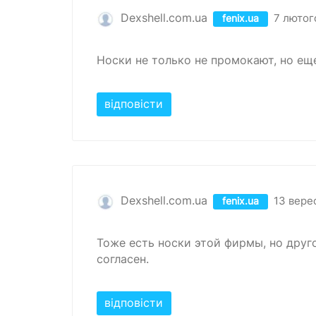
Dexshell.com.ua
7 лютог
fenix.ua
Носки не только не промокают, но ещ
відповісти
Dexshell.com.ua
13 вере
fenix.ua
Тоже есть носки этой фирмы, но друго
согласен.
відповісти