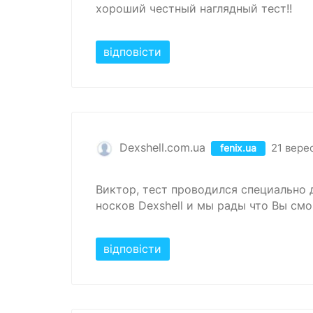
хороший честный наглядный тест!!
відповісти
Dexshell.com.ua
21 вере
fenix.ua
Виктор, тест проводился специально 
носков Dexshell и мы рады что Вы смо
відповісти