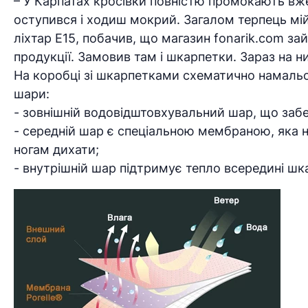
– У Карпатах кросівки повністю промокають вже 
оступився і ходиш мокрий. Загалом терпець мі
ліхтар Е15, побачив, що магазин fonarik.com 
продукції. Замовив там і шкарпетки. Зараз на 
На коробці зі шкарпетками схематично намальов
шари:
- зовнішній водовідштовхувальний шар, що забе
- середній шар є спеціальною мембраною, яка н
ногам дихати;
- внутрішній шар підтримує тепло всередині ш