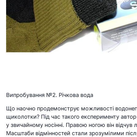
Випробування №2. Річкова вода
Що наочно продемонструє можливості водонепро
щиколотки? Під час такого експерименту автор
у звичайному носінні. Правою ногою він відчув 
Масштаби відмінностей стали зрозумілими після