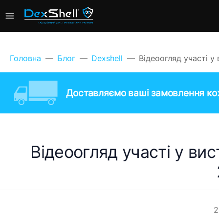
Головна
Блог
Dexshell
Відеоогляд участі у
Доставляємо ваші замовлення кож
Відеоогляд участі у ви
2