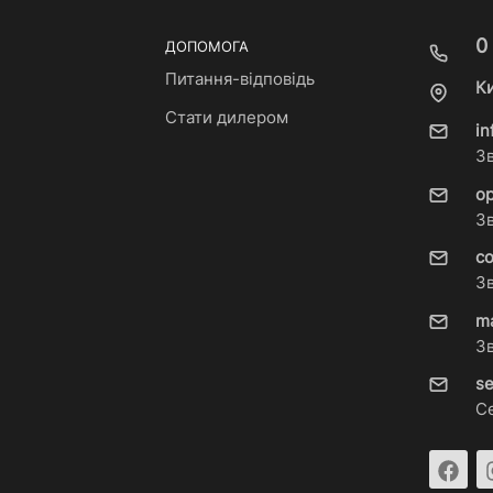
0
ДОПОМОГА
Питання-відповідь
Ки
Стати дилером
i
З
o
З
c
З
m
З
s
С