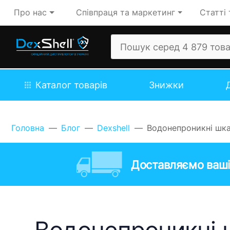
Про нас
Співпраця та маркетинг
Статті 
Каталог товарів
Знижки
Головна
Блог
Dexshell
Водонепроникні шкар
Доставляємо ваші