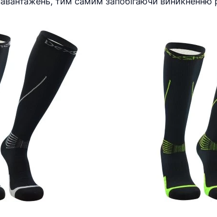
 навантажень, тим самим запобігаючи виникненню р