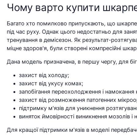
Чому варто купити шкарпе
Багато хто помилково припускають, що шкарпет
під час руху. Однак цього недостатньо для занят
тренування в демісезон. Як результат-розтягува
міцне здоров'я, були створені компресійні шкар
Дана модель призначена, в першу чергу, для біг
захист від холоду;
захист від укусу комах;
запобігання переохолодження і намокання н
захист від розмноження патогенних мікроорг
підтримку м'язів для уникнення розтягуван
виняток ймовірності виникнення мозолів і 
Для кращої підтримки м'язів в моделі передбач