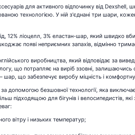
ксесуарів для активного відпочинку від Dexshell, 
аною технологією. У ній з'єднані три шари, кожен з
мід, 12% ліоцелл, 3% еластан-шар, який швидко вб
оджає появі неприємних запахів, відмінно тримає
нглійського виробництва, який відповідає за вивед
логу, що потрапляє на виріб ззовні, залишаючись 
— шар, що забезпечує виробу міцність і комфортну 
за допомогою безшовної технології, яка виключає
ільш підходящою для бігунів і велосипедистів, як
еваг:
ного вітру і низьких температур;