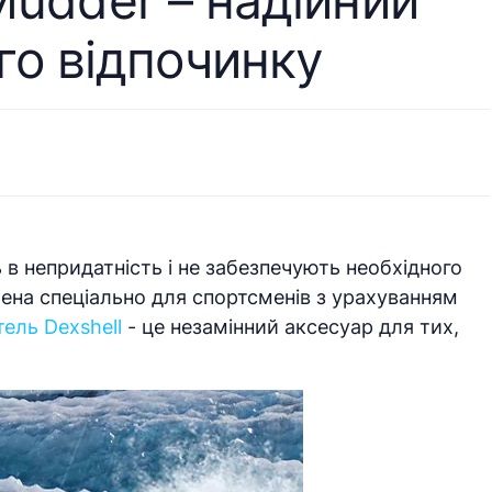
Mudder – надійний
ого відпочинку
 в непридатність і не забезпечують необхідного
блена спеціально для спортсменів з урахуванням
ель Dexshell
- це незамінний аксесуар для тих,