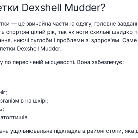
тки Dexshell Mudder?
ки — це звичайна частина одягу, головне завдання
ь спортом цілий рік, так як ноги схильні швидко по
ння, ниючі суглоби і проблеми зі здоров'ям. Саме
петки Dexshell Mudder.
у по пересіченій місцевості. Вона забезпечує:
іг;
анізмів на шкірі;
ь;
натоптишів.
ена ущільнювальна підкладка в районі стопи, яка