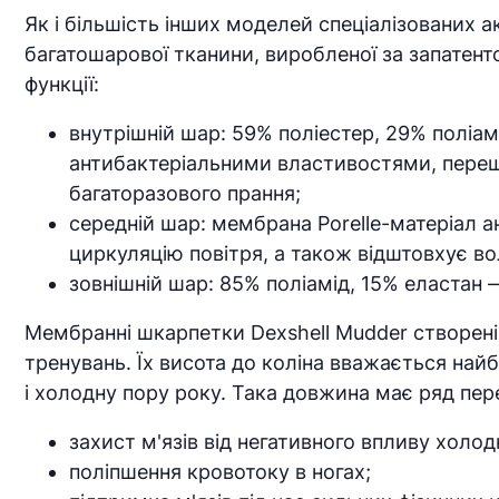
Як і більшість інших моделей спеціалізованих а
багатошарової тканини, виробленої за запатентов
функції:
внутрішній шар: 59% поліестер, 29% поліа
антибактеріальними властивостями, перешк
багаторазового прання;
середній шар: мембрана Porelle-матеріал а
циркуляцію повітря, а також відштовхує во
зовнішній шар: 85% поліамід, 15% еластан 
Мембранні шкарпетки Dexshell Mudder створені 
тренувань. Їх висота до коліна вважається найб
і холодну пору року. Така довжина має ряд пер
захист м'язів від негативного впливу холод
поліпшення кровотоку в ногах;