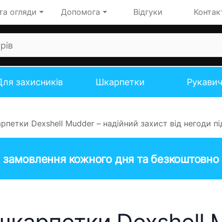
та огляди
Допомога
Відгуки
Контак
Для захисників
Шкарпетки
Рукави
петки Dexshell Mudder – надійний захист від негоди пі
 замовлення кожного дня та безкоштовно 