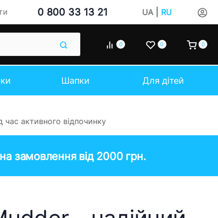
0 800 33 13 21
|
ти
UA
RU
0
0
0
чки
Шапки
Для дітей
д час активного відпочинку
на замовлення від 2000 грн.