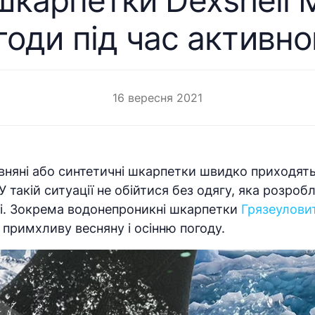
карпетки Dexshell 
годи під час активн
16 вересня 2021
овняні або синтетичні шкарпетки швидко приходять
 такій ситуації не обійтися без одягу, яка розро
рі. Зокрема водонепроникні шкарпетки
Грязеуловит
 примхливу весняну і осінню погоду.