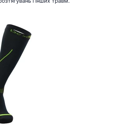
озтягувань і інших травм.