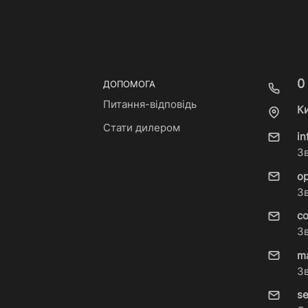
0
ДОПОМОГА
Питання-відповідь
Ки
Стати дилером
i
З
o
З
c
З
m
З
s