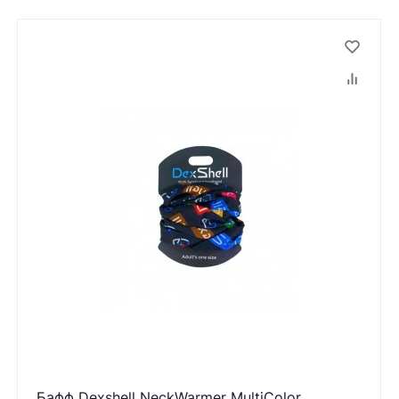
Бафф Dexshell NeckWarmer MultiColor