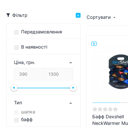
Фільтр
Сортувати
Передзамовлення
В наявності
Ціна, грн.
Тип
шапка
Бафф Dexshell
бафф
NeckWarmer Mul