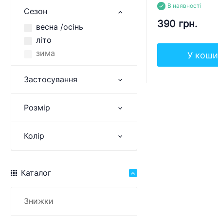
В наявності
Сезон
390 грн.
весна /осінь
літо
зима
У коши
Застосування
Розмір
Колір
Каталог
Знижки