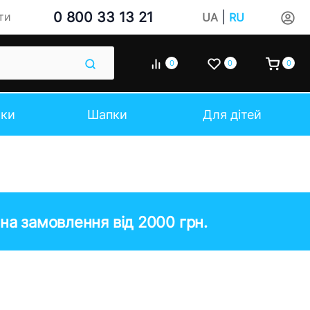
0 800 33 13 21
|
ти
UA
RU
0
0
0
чки
Шапки
Для дітей
на замовлення від 2000 грн.