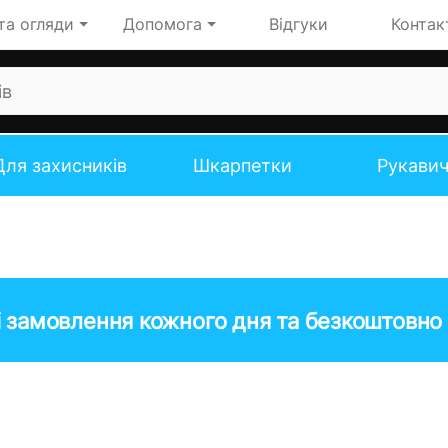
та огляди
Допомога
Відгуки
Контак
Для захисників
Шкарпетки
Рукави
 замовлення кожного дня та безкоштовно 