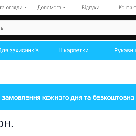
та огляди
Допомога
Відгуки
Контак
Для захисників
Шкарпетки
Рукави
 замовлення кожного дня та безкоштовно 
рн.