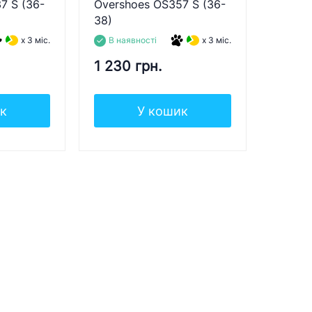
7 S (36-
Overshoes OS357 S (36-
38)
x 3 міс.
В наявності
x 3 міс.
1 230 грн.
к
У кошик