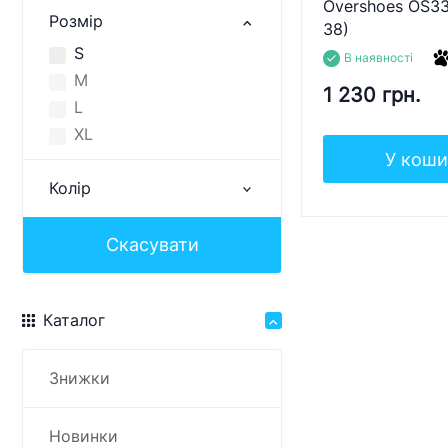
Overshoes OS33
Розмір
38)
S
В наявності
M
1 230 грн.
L
XL
У коши
Колір
Скасувати
Каталог
Знижки
Новинки