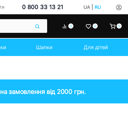
0 800 33 13 21
|
ти
UA
RU
0
0
0
чки
Шапки
Для дітей
на замовлення від 2000 грн.