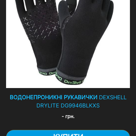
ВОДОНЕПРОНИКНІ РУКАВИЧКИ
DEXSHELL
DRYLITE DG9946BLKXS
- грн.