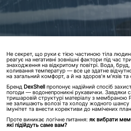
Не секрет, що руки є тією частиною тіла люди
реагує на негативні зовнішні фактори під час тр
знаходження на відкритому повітрі. Вода, бруд,
коливання температур — все це здатне відчутн
на загальний комфорт, а й на здоров'я м'язів та 
Бренд
DexShell
пропонує надійний спосіб захист
погоди — водонепроникні рукавички. Завдяки с
тришаровій структурі матеріалу з мембраною Po
не залишають волозі та холоду жодного шансу
імунітет та внести корективи до намічених план
Проте виникає логічне питання:
як вибрати мем
які підійдуть саме вам?