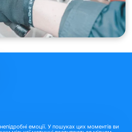
непідробні емоції. У пошуках цих моментів ви
звуки міської метушні поступаються місцем