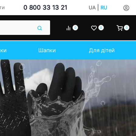
0 800 33 13 21
|
ти
UA
RU
0
0
0
чки
Шапки
Для дітей