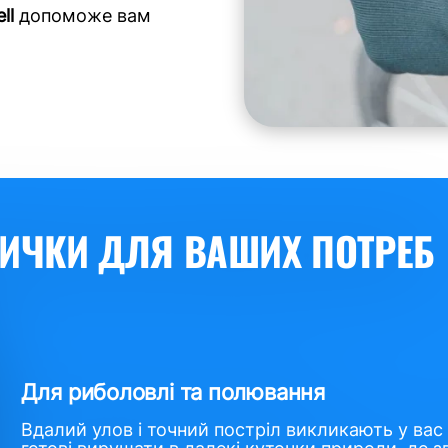
ll
допоможе вам
ИЧКИ ДЛЯ ВАШИХ ПОТРЕБ
Для риболовлі та полювання
Вдалий улов і точний постріл викликають у вас 
готові вирушати в далекі куточки природи, де 