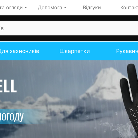
та огляди
Допомога
Відгуки
Контак
Для захисників
Шкарпетки
Рукави
ELL
ПОГОДУ