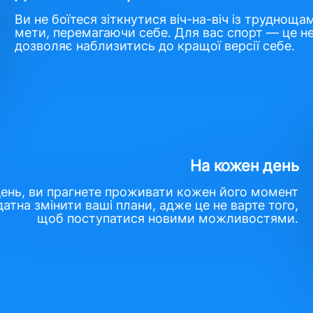
Ви не боїтеся зіткнутися віч-на-віч із труднощ
мети, перемагаючи себе. Для вас спорт — це не 
дозволяє наблизитись до кращої версії себе.
На кожен день
день, ви прагнете проживати кожен його момент
атна змінити ваші плани, адже це не варте того,
щоб поступатися новими можливостями.