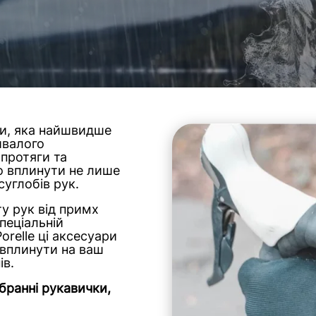
ни, яка найшвидше
ивалого
 протяги та
о вплинути не лише
суглобів рук.
у рук від примх
пеціальній
relle ці аксесуари
 вплинути на ваш
ів.
бранні рукавички,