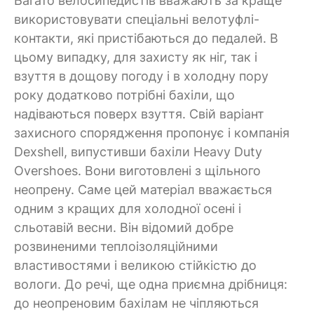
Багато велосипедистів вважають за краще
використовувати спеціальні велотуфлі-
контакти, які пристібаються до педалей. В
цьому випадку, для захисту як ніг, так і
взуття в дощову погоду і в холодну пору
року додатково потрібні бахіли, що
надіваються поверх взуття. Свій варіант
захисного спорядження пропонує і компанія
Dexshell, випустивши бахіли Heavy Duty
Overshoes. Вони виготовлені з щільного
неопрену. Саме цей матеріал вважається
одним з кращих для холодної осені і
сльотавій весни. Він відомий добре
розвиненими теплоізоляційними
властивостями і великою стійкістю до
вологи. До речі, ще одна приємна дрібниця:
до неопреновим бахілам не чіпляються