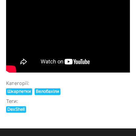
Категорії:
Шкарпетки
Велобахіли
Теги:
DexShell