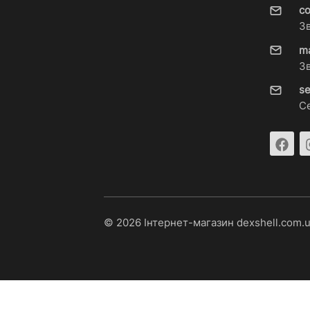
c
З
m
З
s
С
© 2026 Інтернет-магазин dexshell.com.