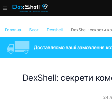
Головна
Блог
Dexshell
DexShell: секрети 
Доставляємо ваші замовлення кож
DexShell: секрети ко
24 