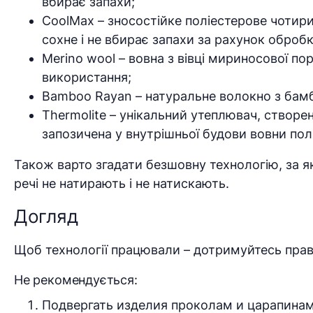
вбирає запахи;
CoolMax – зносостійке поліестерове чотир
сохне і не вбирає запахи за рахунок оброб
Merino wool – вовна з вівці мириносової п
використання;
Bamboo Rayan – натуральне волокно з бам
Thermolite – унікальний утеплювач, створе
запозичена у внутрішньої будови вовни пол
Також варто згадати безшовну технологію, за я
речі не натирають і не натискають.
Догляд
Щоб технології працювали – дотримуйтесь прав
Не рекомендується:
Подвергать изделия проколам и царапинам 