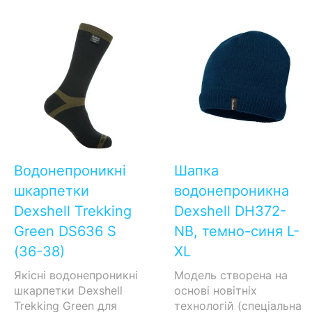
Водонепроникні
Шапка
шкарпетки
водонепроникна
Dexshell Trekking
Dexshell DH372-
Green DS636 S
NB, темно-синя L-
(36-38)
XL
Якісні водонепроникні
Модель створена на
шкарпетки Dexshell
основі новітніх
Trekking Green для
технологій (спеціальна