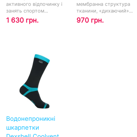
активного відпочинку і
мембранна структура
занять спортом...
тканини, «дихаючий»...
1 630 грн.
970 грн.
Водонепроникні
шкарпетки
Dexshell Coolvent