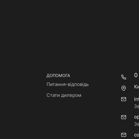
0
ДОПОМОГА
Питання-відповідь
Ки
Стати дилером
i
З
o
З
c