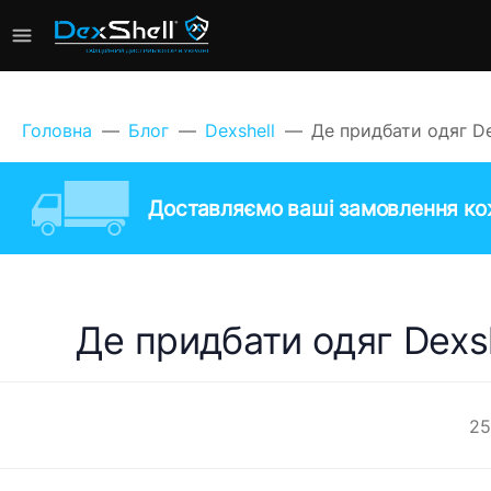
Головна
Блог
Dexshell
Де придбати одяг De
Доставляємо ваші замовлення кож
Де придбати одяг Dexsh
25