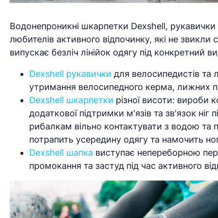
Водонепроникні шкарпетки Dexshell, рукавички 
любителів активного відпочинку, які не звикли с
випускає безліч лінійок одягу під конкретний ви
Dexshell рукавички
для велосипедистів та 
утримання велосипедного керма, лижних па
Dexshell шкарпетки
різної висоти: вироби к
додаткової підтримки м'язів та зв'язок ніг 
рибалкам вільно контактувати з водою та 
потрапить усередину одягу та намочить но
Dexshell шапка
виступає непереборною пер
промокання та застуд під час активного від