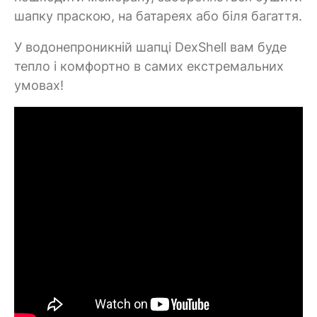
шапку праскою, на батареях або біля багаття.
У водонепроникній шапці DexShell вам буде
тепло і комфортно в самих екстремальних
умовах!