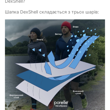
DexShell?
Шапка DexShell складається з трьох шарів: