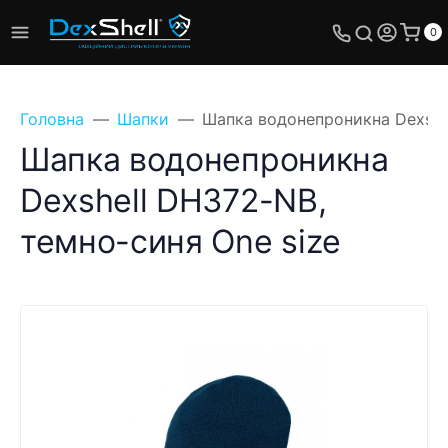
0
Головна
Шапки
Шапка водонепроникна Dexshel
Шапка водонепроникна
Dexshell DH372-NB,
Поставте своє
темно-синя One size
питання, ми
обов'язково відповімо!
Ім'я
Телефон