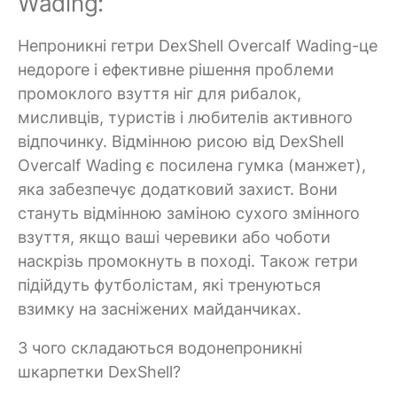
Wading:
Непроникні гетри DexShell Overcalf Wading-це
недороге і ефективне рішення проблеми
промоклого взуття ніг для рибалок,
мисливців, туристів і любителів активного
відпочинку. Відмінною рисою від DexShell
Overcalf Wading є посилена гумка (манжет),
яка забезпечує додатковий захист. Вони
стануть відмінною заміною сухого змінного
взуття, якщо ваші черевики або чоботи
наскрізь промокнуть в поході. Також гетри
підійдуть футболістам, які тренуються
взимку на засніжених майданчиках.
З чого складаються водонепроникні
шкарпетки DexShell?