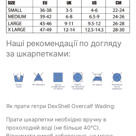
Наші рекомендації по догляду
за шкарпетками:
Як прати гетри DexShell Overcalf Wading:
Прати шкарпетки необхідно вручну в
прохолодній воді (не більше 40°C).
Віджимати вироб заборонено, це може