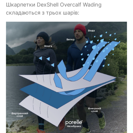
Шкарпетки DexShell Overcalf Wading
складаються з трьох шарів: