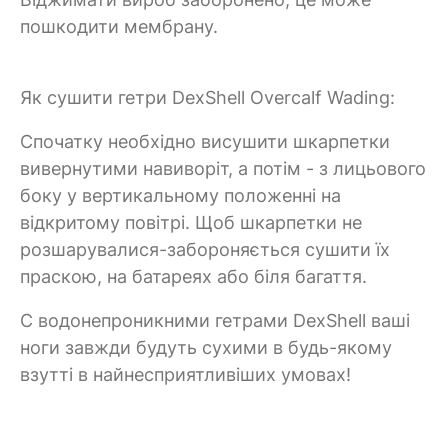
пошкодити мембрану.
Як сушити гетри DexShell Overcalf Wading:
Спочатку необхідно висушити шкарпетки
вивернутими навиворіт, а потім - з лицьового
боку у вертикальному положенні на
відкритому повітрі. Щоб шкарпетки не
розшарувалися-забороняється сушити їх
праскою, на батареях або біля багаття.
C водонепроникними гетрами DexShell ваші
ноги завжди будуть сухими в будь-якому
взутті в найнесприятливіших умовах!