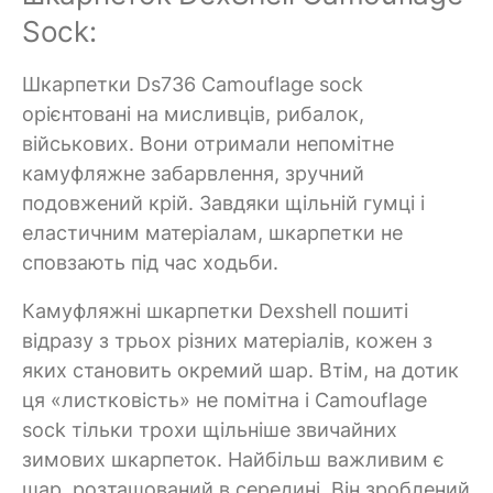
Sock:
Шкарпетки Ds736 Camouflage sock
орієнтовані на мисливців, рибалок,
військових. Вони отримали непомітне
камуфляжне забарвлення, зручний
подовжений крій. Завдяки щільній гумці і
еластичним матеріалам, шкарпетки не
сповзають під час ходьби.
Камуфляжні шкарпетки Dexshell пошиті
відразу з трьох різних матеріалів, кожен з
яких становить окремий шар. Втім, на дотик
ця «листковість» не помітна і Camouflage
sock тільки трохи щільніше звичайних
зимових шкарпеток. Найбільш важливим є
шар, розташований в середині. Він зроблений