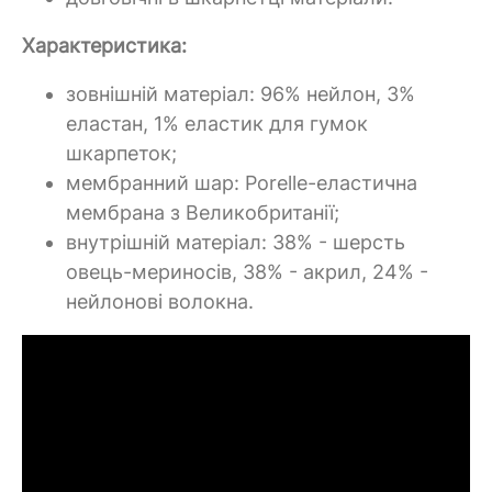
Характеристика:
зовнішній матеріал: 96% нейлон, 3%
еластан, 1% еластик для гумок
шкарпеток;
мембранний шар: Porelle-еластична
мембрана з Великобританії;
внутрішній матеріал: 38% - шерсть
овець-мериносів, 38% - акрил, 24% -
нейлонові волокна.