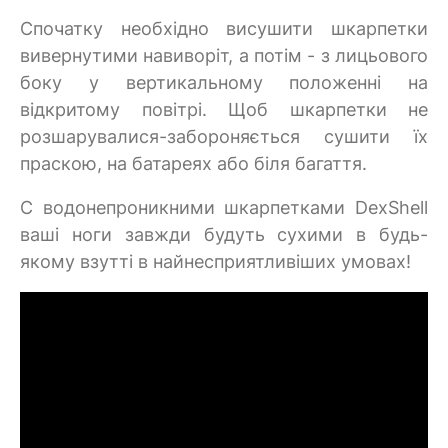
Спочатку необхідно висушити шкарпетки
вивернутими навиворіт, а потім - з лицьового
боку у вертикальному положенні на
відкритому повітрі. Щоб шкарпетки не
розшарувалися-забороняється сушити їх
праскою, на батареях або біля багаття.
C водонепроникними шкарпетками DexShell
ваші ноги завжди будуть сухими в будь-
якому взутті в найнесприятливіших умовах!