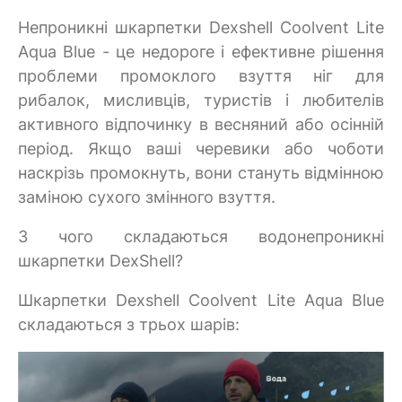
Непроникні шкарпетки Dexshell Coolvent Lite
Aqua Blue - це недороге і ефективне рішення
проблеми промоклого взуття ніг для
рибалок, мисливців, туристів і любителів
активного відпочинку в весняний або осінній
період. Якщо ваші черевики або чоботи
наскрізь промокнуть, вони стануть відмінною
заміною сухого змінного взуття.
З чого складаються водонепроникні
шкарпетки DexShell?
Шкарпетки Dexshell Coolvent Lite Aqua Blue
складаються з трьох шарів: