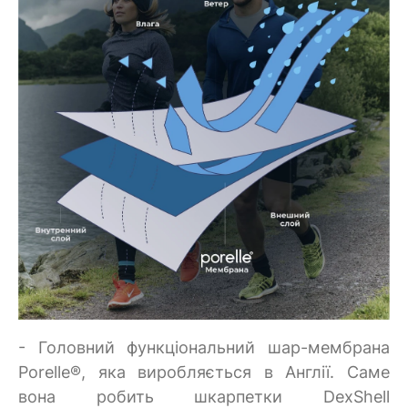
- Головний функціональний шар-мембрана
Porelle®, яка виробляється в Англії. Саме
вона робить шкарпетки DexShell