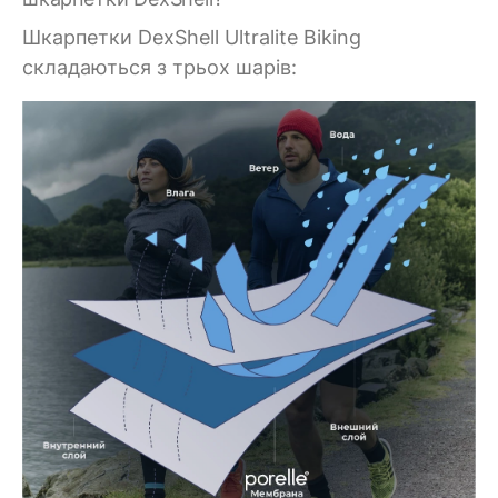
Шкарпетки DexShell Ultralite Biking
складаються з трьох шарів: