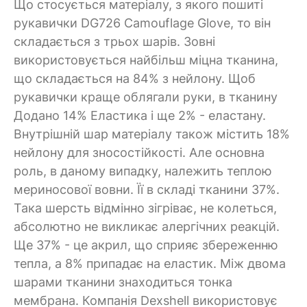
Що стосується матеріалу, з якого пошиті
рукавички DG726 Camouflage Glove, то він
складається з трьох шарів. Зовні
використовується найбільш міцна тканина,
що складається на 84% з нейлону. Щоб
рукавички краще облягали руки, в тканину
Додано 14% Еластика і ще 2% - еластану.
Внутрішній шар матеріалу також містить 18%
нейлону для зносостійкості. Але основна
роль, в даному випадку, належить теплою
мериносової вовни. Її в складі тканини 37%.
Така шерсть відмінно зігріває, не колеться,
абсолютно не викликає алергічних реакцій.
Ще 37% - це акрил, що сприяє збереженню
тепла, а 8% припадає на еластик. Між двома
шарами тканини знаходиться тонка
мембрана. Компанія Dexshell використовує