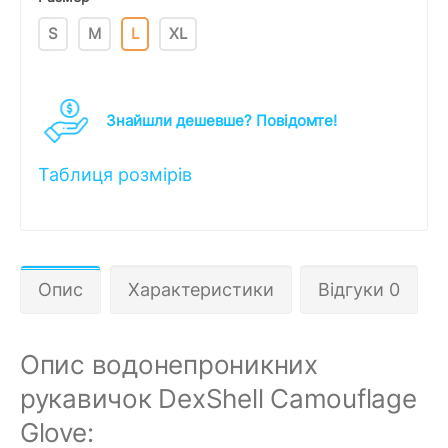
S
M
L
XL
Знайшли дешевше? Повідомте!
Таблиця розмірів
Опис
Характеристики
Відгуки 0
Опис водонепроникних
рукавичок DexShell Camouflage
Glove: