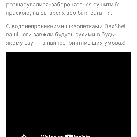
розшарувалися-забороняється сушити їх
праскою, на батареях або біля багаття.
C водонепроникними шкарпетками DexShell
ваші ноги завжди будуть сухими в будь-
якому взутті в найнесприятливіших умовах!