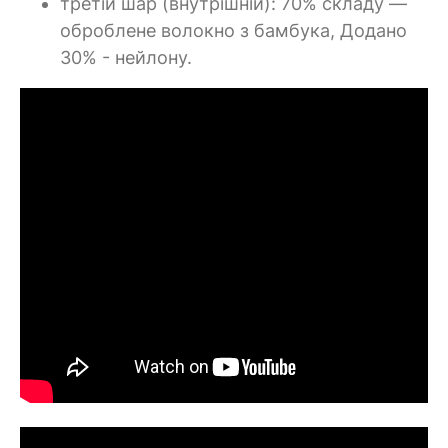
третій шар (внутрішній): 70% складу —
оброблене волокно з бамбука, Додано
30% - нейлону.