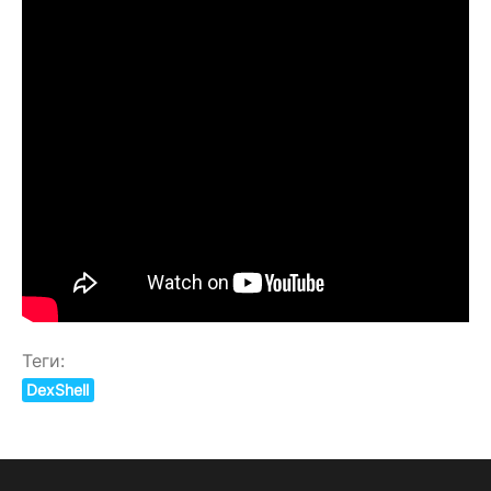
Теги:
DexShell