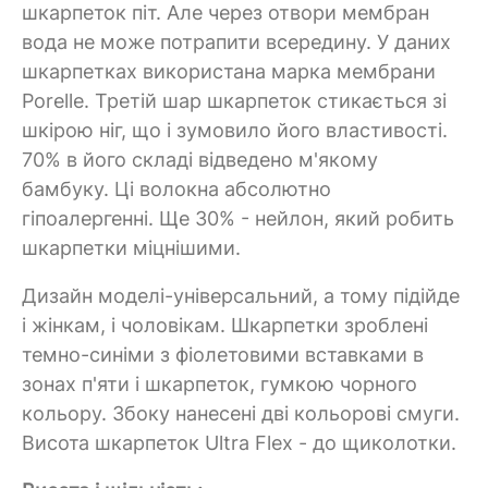
шкарпеток піт. Але через отвори мембран
вода не може потрапити всередину. У даних
шкарпетках використана марка мембрани
Porelle. Третій шар шкарпеток стикається зі
шкірою ніг, що і зумовило його властивості.
70% в його складі відведено м'якому
бамбуку. Ці волокна абсолютно
гіпоалергенні. Ще 30% - нейлон, який робить
шкарпетки міцнішими.
Дизайн моделі-універсальний, а тому підійде
і жінкам, і чоловікам. Шкарпетки зроблені
темно-синіми з фіолетовими вставками в
зонах п'яти і шкарпеток, гумкою чорного
кольору. Збоку нанесені дві кольорові смуги.
Висота шкарпеток Ultra Flex - до щиколотки.