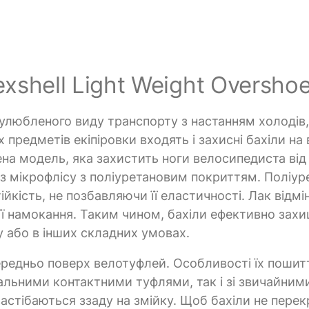
xshell Light Weight Overshoe
 улюбленого виду транспорту з настанням холодів,
 предметів екіпіровки входять і захисні бахіли на 
на модель, яка захистить ноги велосипедиста від
ні з мікрофлісу з поліуретановим покриттям. Поліу
ійкість, не позбавляючи її еластичності. Лак відмі
її намокання. Таким чином, бахіли ефективно зах
гу або в інших складних умовах.
ередньо поверх велотуфлей. Особливості їх пошит
альними контактними туфлями, так і зі звичайним
 застібаються ззаду на змійку. Щоб бахіли не пере