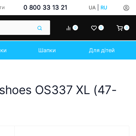
0 800 33 13 21
|
ти
UA
RU
0
0
0
чки
Шапки
Для дітей
rshoes OS337 XL (47-