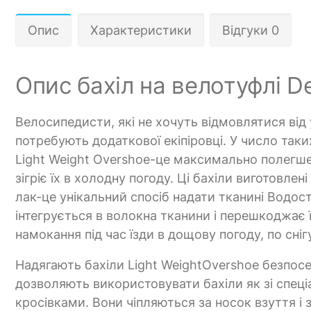
Опис
Характеристики
Відгуки 0
Опис бахіл на велотуфлі De
Велосипедисти, які не хочуть відмовлятися від
потребують додаткової екіпіровці. У число таких
Light Weight Overshoe-це максимально полегше
зігріє їх в холодну погоду. Ці бахіли виготовле
лак-це унікальний спосіб надати тканині Водост
інтегрується в волокна тканини і перешкоджає 
намокання під час їзди в дощову погоду, по сні
Надягають бахіли Light WeightOvershoe безпос
дозволяють використовувати бахіли як зі спеці
кросівками. Вони чіпляються за носок взуття і