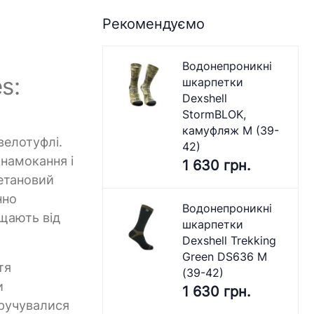
Рекомендуємо
Водонепроникні
s:
шкарпетки
Dexshell
StormBLOK,
камуфляж M (39-
велотуфлі.
42)
 намокання і
1 630 грн.
ретановий
нно
Водонепроникні
ищають від
шкарпетки
Dexshell Trekking
Green DS636 M
тя
(39-42)
и
1 630 грн.
кручувалися