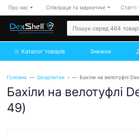
Про нас
Співпраця та маркетинг
Статті 
Каталог товарів
Знижки
Головна
Шкарпетки
Бахіли на велотуфлі Dex
Бахіли на велотуфлі De
49)