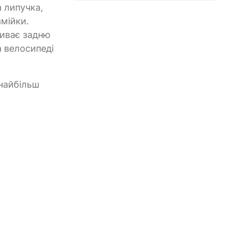
а липучка,
змійки.
риває задню
а велосипеді
 найбільш