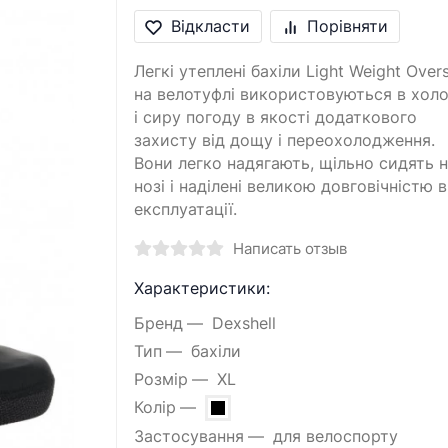
Відкласти
Порівняти
Легкі утеплені бахіли Light Weight Over
на велотуфлі використовуються в хол
і сиру погоду в якості додаткового
захисту від дощу і переохолодження.
Вони легко надягають, щільно сидять 
нозі і наділені великою довговічністю в
експлуатації.
Написать отзыв
Характеристики:
Бренд
Dexshell
Тип
бахіли
Розмір
XL
Колір
Застосування
для велоспорту