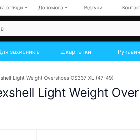
та огляди
Допомога
Відгуки
Контак
Для захисників
Шкарпетки
Рукави
shell Light Weight Overshoes OS337 XL (47-49)
xshell Light Weight Ove