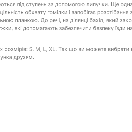
суються під ступень за допомогою липучки. Ще одн
ільність обхвату гомілки і запобігає розстібання 
ьною планкою. До речі, на ділянці бахіл, який зак
жки, які допомагають забезпечити безпеку їзди н
 розмірів: S, M, L, XL. Так що ви можете вибрати
рунка друзям.