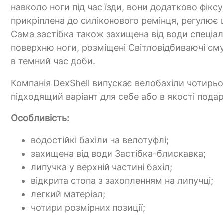
навколо ноги під час їзди, вони додатково фік
прикріплена до силіконового ремінця, регулює щ
Сама застібка також захищена від води спеціал
поверхню ноги, розміщені Світловідбиваючі сму
в темний час доби.
Компанія DexShell випускає велобахіли чотирьох
підходящий варіант для себе або в якості пода
Особливість:
водостійкі бахіли на велотуфлі;
захищена від води Застібка-блискавка;
липучка у верхній частині бахіл;
відкрита стопа з захопленням на липучці;
легкий матеріал;
чотири розмірних позиції;