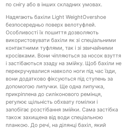
по снігу або в інших складних умовах.
Надягають бахіли Light WeightOvershoe
безпосередньо поверх велотуфлей.
Особливості їх пошиття дозволяють
використовувати бахіли як зі спеціальними
контактними туфлями, так і зі звичайними
кросівками. Вони чіпляються за носок взуття
і застібаються ззаду на змійку. Щоб бахіли не
перекручувалися навколо ноги під час їзди,
вони додатково фіксуються під ступень за
допомогою липучки. Ще одна липучка,
прикріплена до силіконового ремінця,
регулює щільність обхвату гомілки і
запобігає розстібання змійки. Сама застібка
також захищена від води спеціальною
планкою. До речі, на ділянці бахіл, який