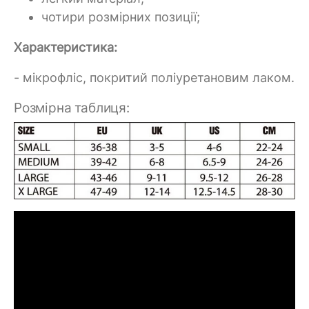
чотири розмірних позиції;
Характеристика:
- мікрофліс, покритий поліуретановим лаком.
Розмірна таблиця: