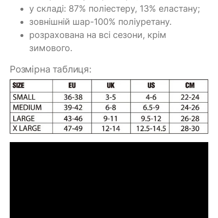
у складі: 87% поліестеру, 13% еластану;
зовнішній шар-100% поліуретану.
розрахована на всі сезони, крім
зимового.
Розмірна таблиця: