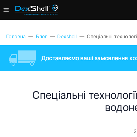
Головна
Блог
Dexshell
Спеціальні технолог
Доставляємо ваші замовлення кож
Спеціальні технології
водон
2