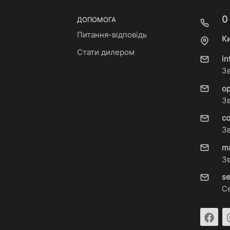
0
ДОПОМОГА
Питання-відповідь
Ки
Стати дилером
i
З
o
З
c
З
m
З
s
С