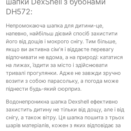
шапки DexShell з бубонами
DH572:
Непромокаюча шапка для дитини-це,
напевно, найбільш дієвий спосіб захистити
його від дощів і мокрого снігу. Тим більше,
якщо ви активна сім'я і віддаєте перевагу
відпочивати не вдома, а на природі: кататися
на лижах, їздити за місто і здійснювати
тривалі прогулянки. Адже не завжди зручно
возити з собою парасольку, а погода може
піднести будь-який сюрприз.
Водонепроникна шапка Dexshell ефективно
захистить дитину не тільки від дощу, але і від
снігу, а також вітру. Ця шапка пошита з трьох
шарів матеріалів, кожен з яких відповідає за