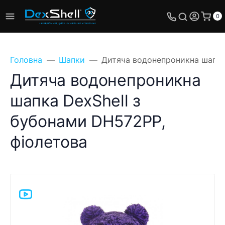
0
Головна
Шапки
Дитяча водонепроникна шапка
Дитяча водонепроникна
шапка DexShell з
бубонами DH572PP,
фіолетова