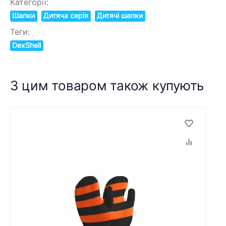
Категорії:
Шапки
Дитяча серія
Дитячі шапки
Теги:
DexShell
З цим товаром також купують