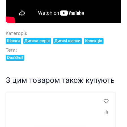
Категорії:
Шапки
Дитяча серія
Дитячі шапки
Колекція
Теги:
DexShell
З цим товаром також купують