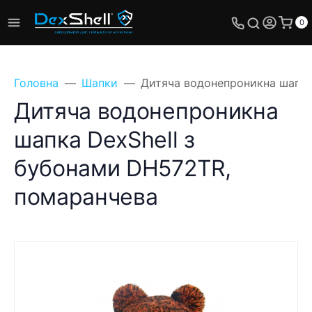
0
Головна
Шапки
Дитяча водонепроникна шапка
Дитяча водонепроникна
шапка DexShell з
бубонами DH572TR,
помаранчева