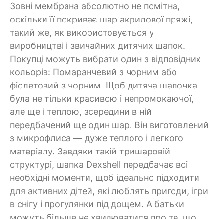
Зовні мембрана абсолютно не помітна,
оскільки її покриває шар акрилової пряжі,
такий же, як використовується у
виробництві і звичайних дитячих шапок.
Покупці можуть вибрати один з відповідних
кольорів: Помаранчевий з чорним або
фіолетовий з чорним. Щоб дитяча шапочка
була не тільки красивою і непромокаючої,
але ще і теплою, зсередини в ній
передбачений ще один шар. Він виготовлений
з микрофлиса — дуже теплого і легкого
матеріалу. Завдяки такій тришаровій
структурі, шапка Dexshell передбачає всі
необхідні моменти, щоб ідеально підходити
для активних дітей, які люблять пригоди, ігри
в снігу і прогулянки під дощем. А батьки
можуть більше не хвилюватися про те, що