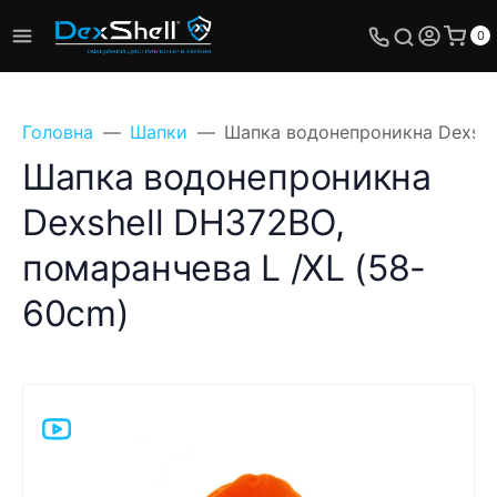
0
Головна
Шапки
Шапка водонепроникна Dexshe
Шапка водонепроникна
Dexshell DH372BO,
Поставте своє
помаранчева L /XL (58-
питання, ми
обов'язково відповімо!
60cm)
Ім'я
Телефон