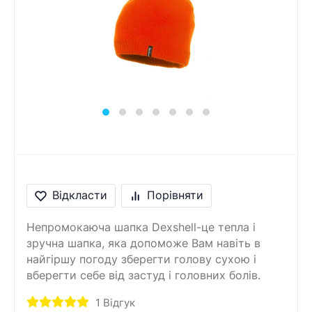
Повідомлення
Введіть правильну
відповідь
5 + 7 =
Відкласти
Порівняти
Непромокаюча шапка Dexshell-це тепла і
зручна шапка, яка допоможе Вам навіть в
найгіршу погоду зберегти голову сухою і
вберегти себе від застуд і головних болів.
1
Відгук