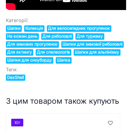
Категорії:
Шапки
Колекція
Для велосипедних прогулянок
На кожен день
Для риболовлі
Для туризму
Для зимових прогулянок
Шапки для зимової риболовлі
Для яхтингу
Для спелеологів
Шапки для альпінізму
Шапки для сноуборду
Шапка
Теги:
DexShell
З цим товаром також купують
Хіт